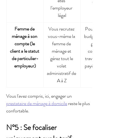
êtes 
gestion
l’employeur 
légal
Femme de 
Vous recrutez 
Pour les petits 
ménage à son 
vous-même la 
budgets prêts à 
compte (le 
femme de 
gérer les 
client a le statut 
ménage et 
contrats de 
de particulier-
gérez tout le 
travail, congés 
employeur)
volet 
payés et fiches 
administratif de 
de paie
A à Z
Vous l'avez compris, ici, engager un 
prestataire de ménage à domicile
 reste le plus 
confortable.
N°5 : Se focaliser 