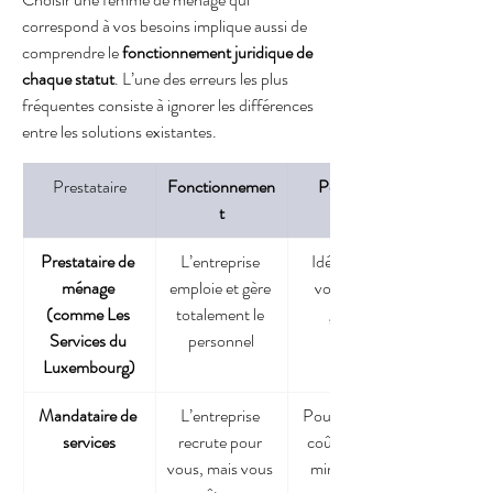
correspond à vos besoins implique aussi de 
comprendre le 
fonctionnement juridique de 
chaque statut
. L’une des erreurs les plus 
fréquentes consiste à ignorer les différences 
entre les solutions existantes.
Prestataire
Fonctionnemen
Pour qui ?
t
Prestataire de 
L’entreprise 
Idéal si vous 
ménage 
emploie et gère 
voulez zéro 
(comme Les 
totalement le 
gestion
Services du 
personnel
Luxembourg)
Mandataire de 
L’entreprise 
Pour réduire le 
services
recrute pour 
coût, avec un 
vous, mais vous 
minimum de 