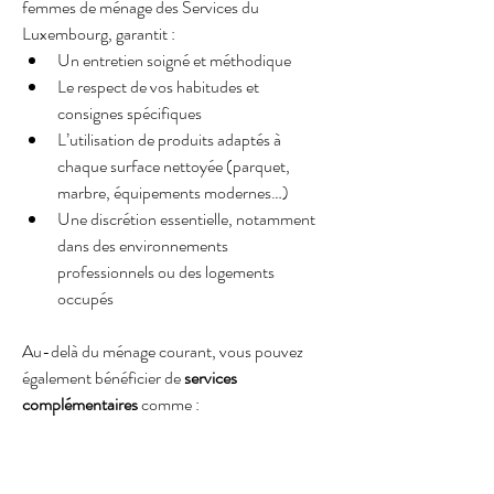
femmes de ménage des Services du 
Luxembourg, garantit :
Un entretien soigné et méthodique
Le respect de vos habitudes et 
consignes spécifiques
L’utilisation de produits adaptés à 
chaque surface nettoyée (parquet, 
marbre, équipements modernes…)
Une discrétion essentielle, notamment 
dans des environnements 
professionnels ou des logements 
occupés
Au-delà du ménage courant, vous pouvez 
également bénéficier de 
services 
complémentaires
 comme :
Le lavage du linge et le repassage à 
domicile
Le nettoyage des vitres et autres 