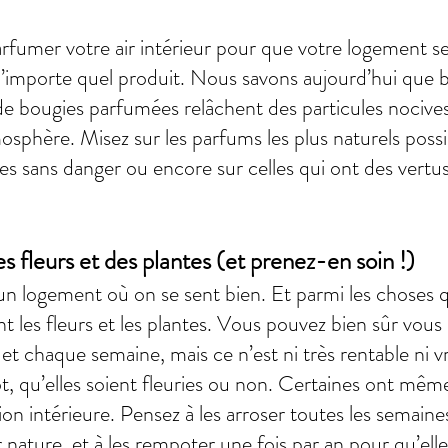
fumer votre air intérieur pour que votre logement se
r n’importe quel produit. Nous savons aujourd’hui qu
de bougies parfumées relâchent des particules nocives
sphère. Misez sur les parfums les plus naturels possib
ies sans danger ou encore sur celles qui ont des vertus 
s fleurs et des plantes (et prenez-en soin !)
un logement où on se sent bien. Et parmi les choses q
ent les fleurs et les plantes. Vous pouvez bien sûr vous
et chaque semaine, mais ce n’est ni très rentable ni 
ot, qu’elles soient fleuries ou non. Certaines ont mêm
tion intérieure. Pensez à les arroser toutes les semain
r nature, et à les rempoter une fois par an pour qu’ell